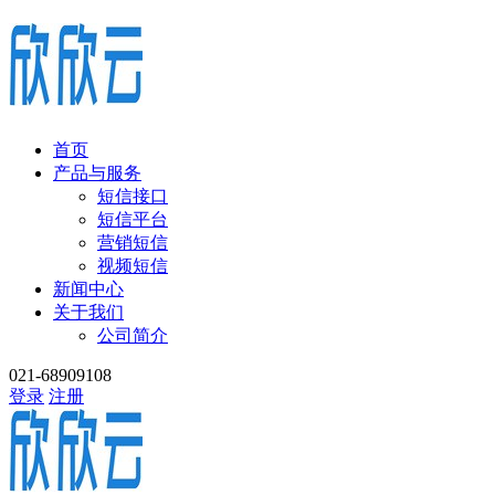
首页
产品与服务
短信接口
短信平台
营销短信
视频短信
新闻中心
关于我们
公司简介
021-68909108
登录
注册