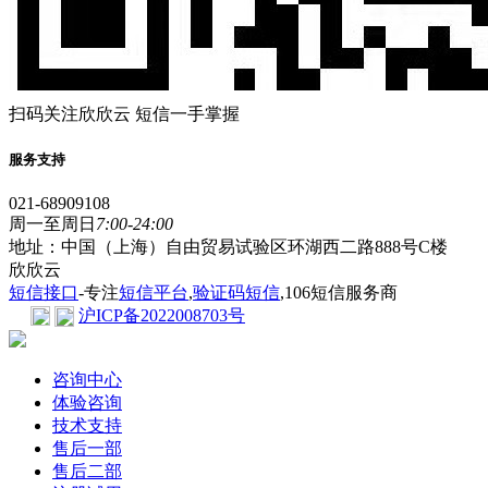
扫码关注欣欣云 短信一手掌握
服务支持
021-68909108
周一至周日
7:00-24:00
地址：中国（上海）自由贸易试验区环湖西二路888号C楼
欣欣云
短信接口
-专注
短信平台
,
验证码短信
,106短信服务商
沪ICP备2022008703号
咨询中心
体验咨询
技术支持
售后一部
售后二部