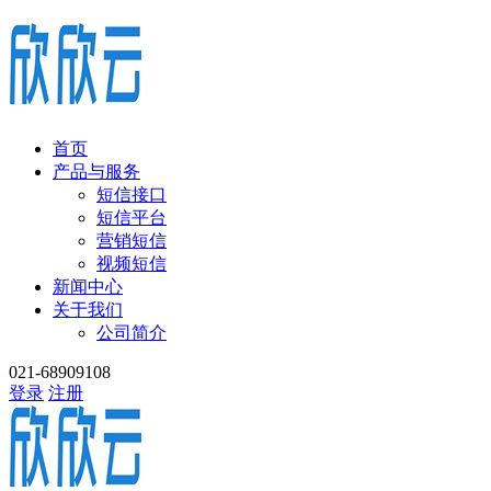
首页
产品与服务
短信接口
短信平台
营销短信
视频短信
新闻中心
关于我们
公司简介
021-68909108
登录
注册