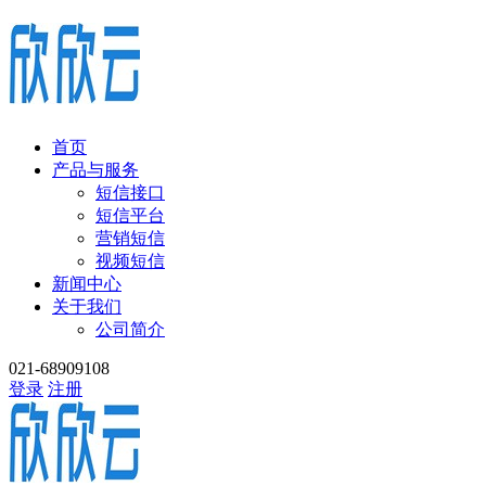
首页
产品与服务
短信接口
短信平台
营销短信
视频短信
新闻中心
关于我们
公司简介
021-68909108
登录
注册