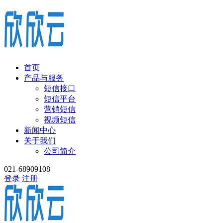
首页
产品与服务
短信接口
短信平台
营销短信
视频短信
新闻中心
关于我们
公司简介
021-68909108
登录
注册