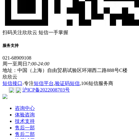
扫码关注欣欣云 短信一手掌握
服务支持
021-68909108
周一至周日
7:00-24:00
地址：中国（上海）自由贸易试验区环湖西二路888号C楼
欣欣云
短信接口
-专注
短信平台
,
验证码短信
,106短信服务商
沪ICP备2022008703号
咨询中心
体验咨询
技术支持
售后一部
售后二部