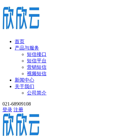
首页
产品与服务
短信接口
短信平台
营销短信
视频短信
新闻中心
关于我们
公司简介
021-68909108
登录
注册