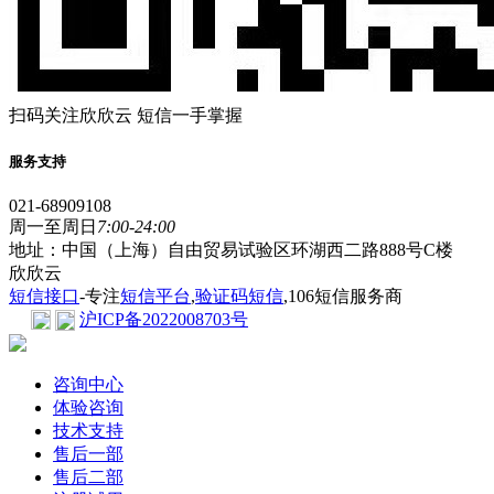
扫码关注欣欣云 短信一手掌握
服务支持
021-68909108
周一至周日
7:00-24:00
地址：中国（上海）自由贸易试验区环湖西二路888号C楼
欣欣云
短信接口
-专注
短信平台
,
验证码短信
,106短信服务商
沪ICP备2022008703号
咨询中心
体验咨询
技术支持
售后一部
售后二部