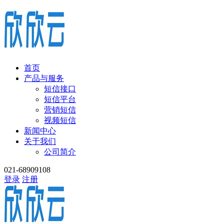
首页
产品与服务
短信接口
短信平台
营销短信
视频短信
新闻中心
关于我们
公司简介
021-68909108
登录
注册