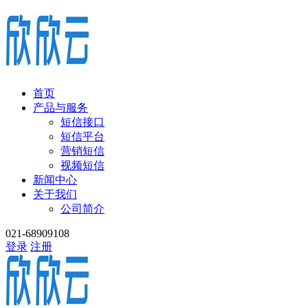
首页
产品与服务
短信接口
短信平台
营销短信
视频短信
新闻中心
关于我们
公司简介
021-68909108
登录
注册