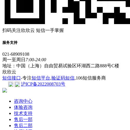
扫码关注欣欣云 短信一手掌握
服务支持
021-68909108
周一至周日
7:00-24:00
地址：中国（上海）自由贸易试验区环湖西二路888号C楼
欣欣云
短信接口
-专注
短信平台
,
验证码短信
,106短信服务商
沪ICP备2022008703号
咨询中心
体验咨询
技术支持
售后一部
售后二部