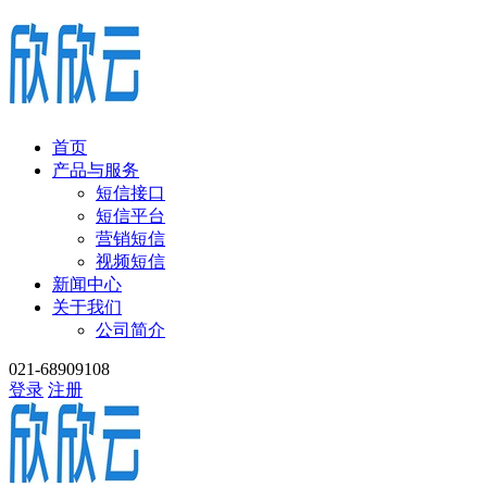
首页
产品与服务
短信接口
短信平台
营销短信
视频短信
新闻中心
关于我们
公司简介
021-68909108
登录
注册