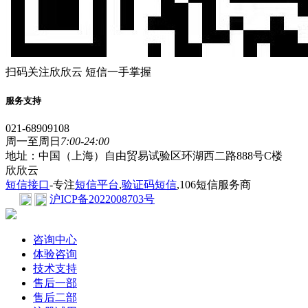
扫码关注欣欣云 短信一手掌握
服务支持
021-68909108
周一至周日
7:00-24:00
地址：中国（上海）自由贸易试验区环湖西二路888号C楼
欣欣云
短信接口
-专注
短信平台
,
验证码短信
,106短信服务商
沪ICP备2022008703号
咨询中心
体验咨询
技术支持
售后一部
售后二部