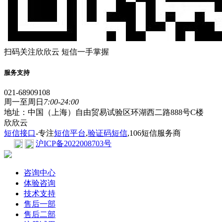
扫码关注欣欣云 短信一手掌握
服务支持
021-68909108
周一至周日
7:00-24:00
地址：中国（上海）自由贸易试验区环湖西二路888号C楼
欣欣云
短信接口
-专注
短信平台
,
验证码短信
,106短信服务商
沪ICP备2022008703号
咨询中心
体验咨询
技术支持
售后一部
售后二部