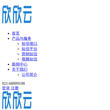
首页
产品与服务
短信接口
短信平台
营销短信
视频短信
新闻中心
关于我们
公司简介
021-68909108
登录
注册