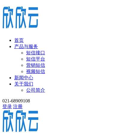
首页
产品与服务
短信接口
短信平台
营销短信
视频短信
新闻中心
关于我们
公司简介
021-68909108
登录
注册