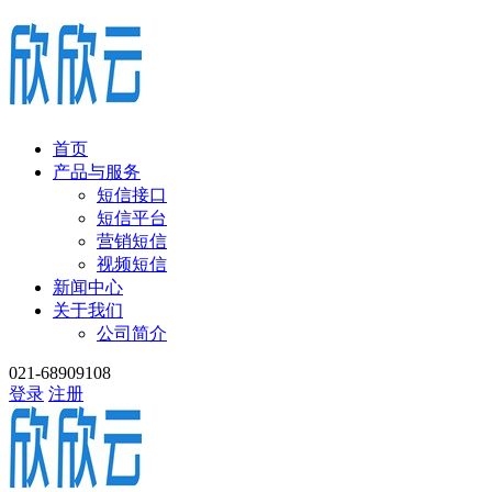
首页
产品与服务
短信接口
短信平台
营销短信
视频短信
新闻中心
关于我们
公司简介
021-68909108
登录
注册