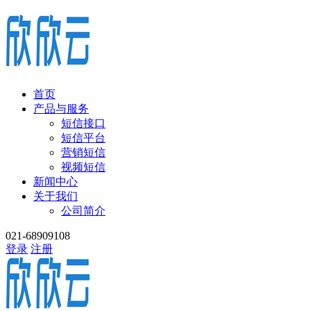
首页
产品与服务
短信接口
短信平台
营销短信
视频短信
新闻中心
关于我们
公司简介
021-68909108
登录
注册