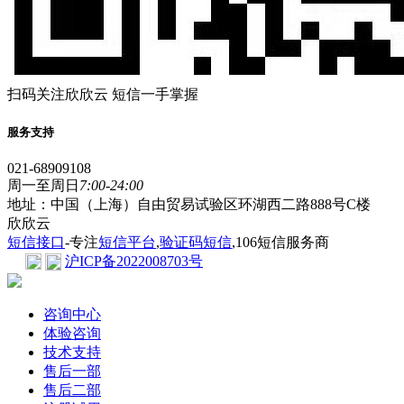
扫码关注欣欣云 短信一手掌握
服务支持
021-68909108
周一至周日
7:00-24:00
地址：中国（上海）自由贸易试验区环湖西二路888号C楼
欣欣云
短信接口
-专注
短信平台
,
验证码短信
,106短信服务商
沪ICP备2022008703号
咨询中心
体验咨询
技术支持
售后一部
售后二部