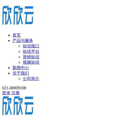
首页
产品与服务
短信接口
短信平台
营销短信
视频短信
新闻中心
关于我们
公司简介
021-68909108
登录
注册