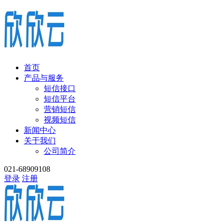
首页
产品与服务
短信接口
短信平台
营销短信
视频短信
新闻中心
关于我们
公司简介
021-68909108
登录
注册