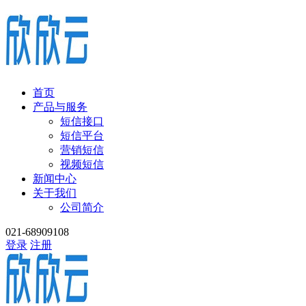
首页
产品与服务
短信接口
短信平台
营销短信
视频短信
新闻中心
关于我们
公司简介
021-68909108
登录
注册