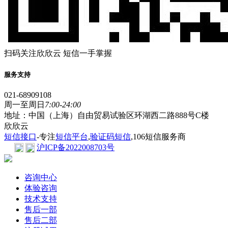
扫码关注欣欣云 短信一手掌握
服务支持
021-68909108
周一至周日
7:00-24:00
地址：中国（上海）自由贸易试验区环湖西二路888号C楼
欣欣云
短信接口
-专注
短信平台
,
验证码短信
,106短信服务商
沪ICP备2022008703号
咨询中心
体验咨询
技术支持
售后一部
售后二部