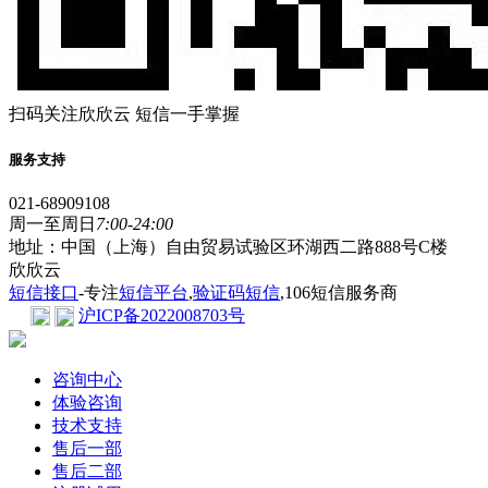
扫码关注欣欣云 短信一手掌握
服务支持
021-68909108
周一至周日
7:00-24:00
地址：中国（上海）自由贸易试验区环湖西二路888号C楼
欣欣云
短信接口
-专注
短信平台
,
验证码短信
,106短信服务商
沪ICP备2022008703号
咨询中心
体验咨询
技术支持
售后一部
售后二部