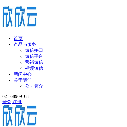
首页
产品与服务
短信接口
短信平台
营销短信
视频短信
新闻中心
关于我们
公司简介
021-68909108
登录
注册