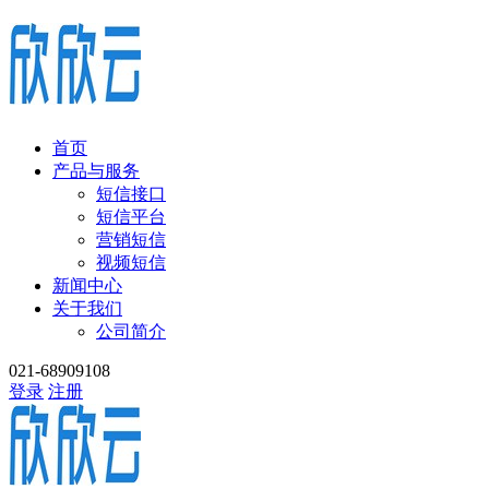
首页
产品与服务
短信接口
短信平台
营销短信
视频短信
新闻中心
关于我们
公司简介
021-68909108
登录
注册