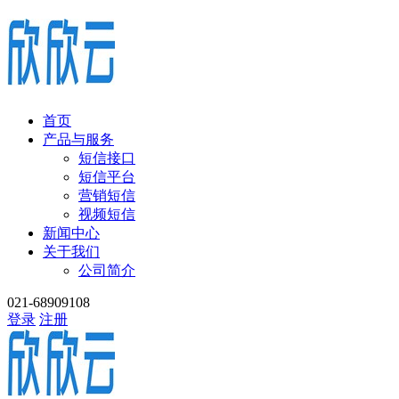
首页
产品与服务
短信接口
短信平台
营销短信
视频短信
新闻中心
关于我们
公司简介
021-68909108
登录
注册