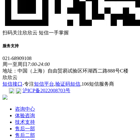
扫码关注欣欣云 短信一手掌握
服务支持
021-68909108
周一至周日
7:00-24:00
地址：中国（上海）自由贸易试验区环湖西二路888号C楼
欣欣云
短信接口
-专注
短信平台
,
验证码短信
,106短信服务商
沪ICP备2022008703号
咨询中心
体验咨询
技术支持
售后一部
售后二部