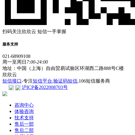
扫码关注欣欣云 短信一手掌握
服务支持
021-68909108
周一至周日
7:00-24:00
地址：中国（上海）自由贸易试验区环湖西二路888号C楼
欣欣云
短信接口
-专注
短信平台
,
验证码短信
,106短信服务商
沪ICP备2022008703号
咨询中心
体验咨询
技术支持
售后一部
售后二部