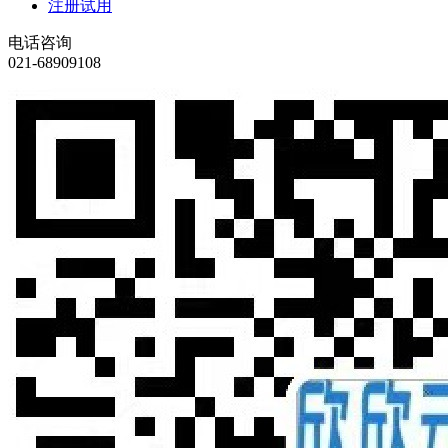
注册试用
电话咨询
021-68909108