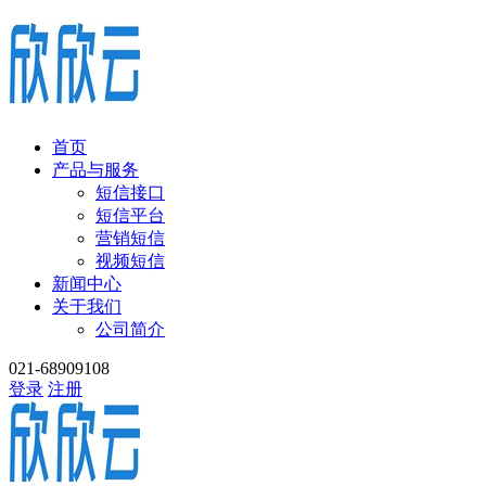
首页
产品与服务
短信接口
短信平台
营销短信
视频短信
新闻中心
关于我们
公司简介
021-68909108
登录
注册