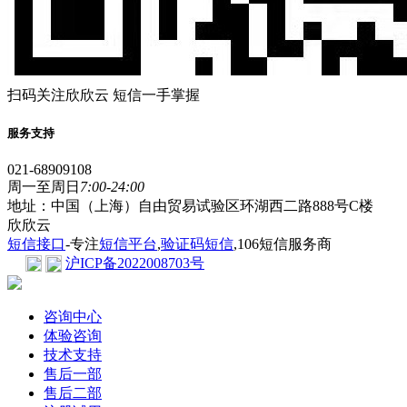
扫码关注欣欣云 短信一手掌握
服务支持
021-68909108
周一至周日
7:00-24:00
地址：中国（上海）自由贸易试验区环湖西二路888号C楼
欣欣云
短信接口
-专注
短信平台
,
验证码短信
,106短信服务商
沪ICP备2022008703号
咨询中心
体验咨询
技术支持
售后一部
售后二部