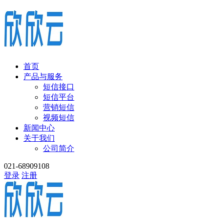
首页
产品与服务
短信接口
短信平台
营销短信
视频短信
新闻中心
关于我们
公司简介
021-68909108
登录
注册