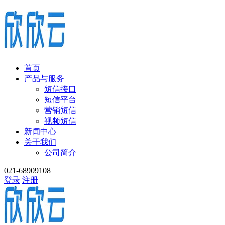
首页
产品与服务
短信接口
短信平台
营销短信
视频短信
新闻中心
关于我们
公司简介
021-68909108
登录
注册