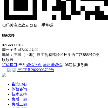
扫码关注欣欣云 短信一手掌握
服务支持
021-68909108
周一至周日
7:00-24:00
地址：中国（上海）自由贸易试验区环湖西二路888号C楼
欣欣云
短信接口
-专注
短信平台
,
验证码短信
,106短信服务商
沪ICP备2022008703号
咨询中心
体验咨询
技术支持
售后一部
售后二部