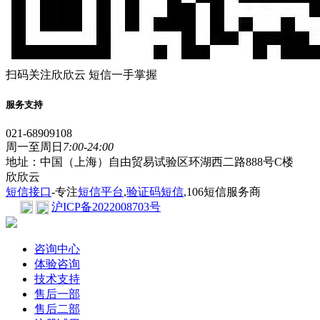
扫码关注欣欣云 短信一手掌握
服务支持
021-68909108
周一至周日
7:00-24:00
地址：中国（上海）自由贸易试验区环湖西二路888号C楼
欣欣云
短信接口
-专注
短信平台
,
验证码短信
,106短信服务商
沪ICP备2022008703号
咨询中心
体验咨询
技术支持
售后一部
售后二部