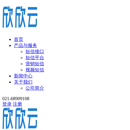
首页
产品与服务
短信接口
短信平台
营销短信
视频短信
新闻中心
关于我们
公司简介
021-68909108
登录
注册