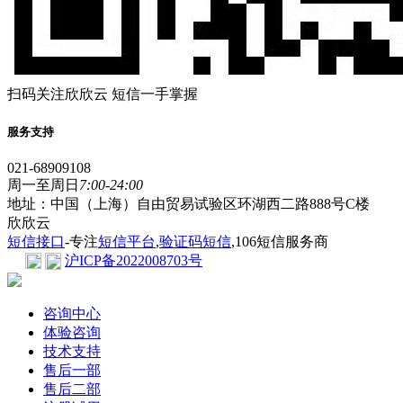
扫码关注欣欣云 短信一手掌握
服务支持
021-68909108
周一至周日
7:00-24:00
地址：中国（上海）自由贸易试验区环湖西二路888号C楼
欣欣云
短信接口
-专注
短信平台
,
验证码短信
,106短信服务商
沪ICP备2022008703号
咨询中心
体验咨询
技术支持
售后一部
售后二部