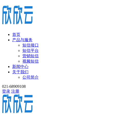
首页
产品与服务
短信接口
短信平台
营销短信
视频短信
新闻中心
关于我们
公司简介
021-68909108
登录
注册