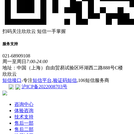
扫码关注欣欣云 短信一手掌握
服务支持
021-68909108
周一至周日
7:00-24:00
地址：中国（上海）自由贸易试验区环湖西二路888号C楼
欣欣云
短信接口
-专注
短信平台
,
验证码短信
,106短信服务商
沪ICP备2022008703号
咨询中心
体验咨询
技术支持
售后一部
售后二部