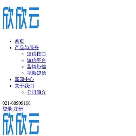
首页
产品与服务
短信接口
短信平台
营销短信
视频短信
新闻中心
关于我们
公司简介
021-68909108
登录
注册