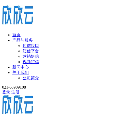
首页
产品与服务
短信接口
短信平台
营销短信
视频短信
新闻中心
关于我们
公司简介
021-68909108
登录
注册