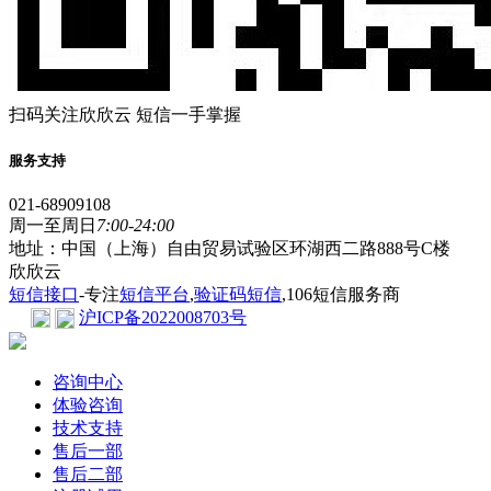
扫码关注欣欣云 短信一手掌握
服务支持
021-68909108
周一至周日
7:00-24:00
地址：中国（上海）自由贸易试验区环湖西二路888号C楼
欣欣云
短信接口
-专注
短信平台
,
验证码短信
,106短信服务商
沪ICP备2022008703号
咨询中心
体验咨询
技术支持
售后一部
售后二部