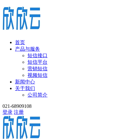
首页
产品与服务
短信接口
短信平台
营销短信
视频短信
新闻中心
关于我们
公司简介
021-68909108
登录
注册