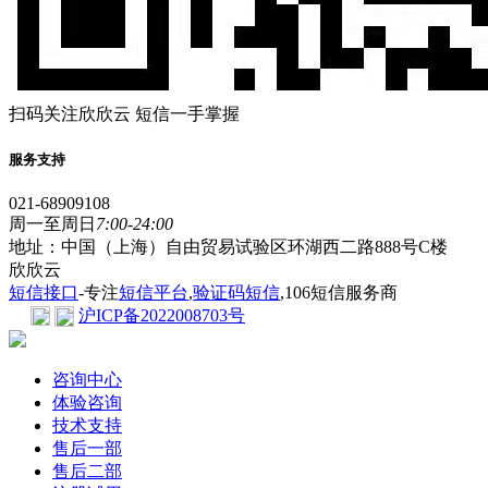
扫码关注欣欣云 短信一手掌握
服务支持
021-68909108
周一至周日
7:00-24:00
地址：中国（上海）自由贸易试验区环湖西二路888号C楼
欣欣云
短信接口
-专注
短信平台
,
验证码短信
,106短信服务商
沪ICP备2022008703号
咨询中心
体验咨询
技术支持
售后一部
售后二部