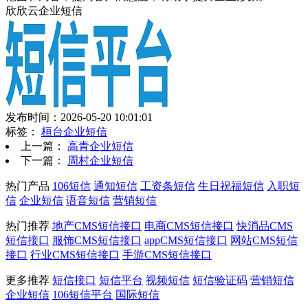
欣欣云企业短信
发布时间：2026-05-20 10:01:01
标签：
桓台企业短信
上一篇：
高青企业短信
下一篇：
周村企业短信
热门产品
106短信
通知短信
工资条短信
生日祝福短信
入职短
信
企业短信
语音短信
营销短信
热门推荐
地产CMS短信接口
电商CMS短信接口
快消品CMS
短信接口
服饰CMS短信接口
appCMS短信接口
网站CMS短信
接口
行业CMS短信接口
手游CMS短信接口
更多推荐
短信接口
短信平台
视频短信
短信验证码
营销短信
企业短信
106短信平台
国际短信