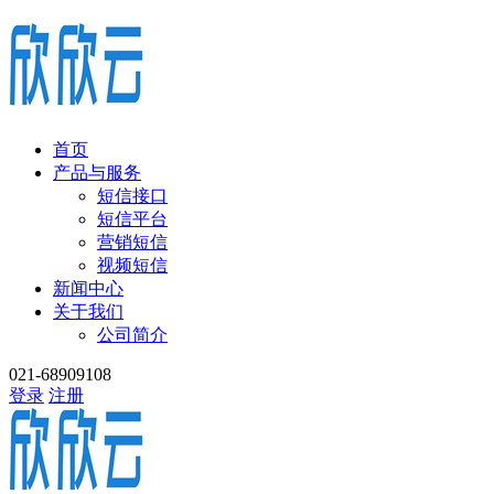
首页
产品与服务
短信接口
短信平台
营销短信
视频短信
新闻中心
关于我们
公司简介
021-68909108
登录
注册