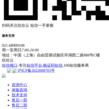
扫码关注欣欣云 短信一手掌握
服务支持
021-68909108
周一至周日
7:00-24:00
地址：中国（上海）自由贸易试验区环湖西二路888号C楼
欣欣云
短信接口
-专注
短信平台
,
验证码短信
,106短信服务商
沪ICP备2022008703号
咨询中心
体验咨询
技术支持
售后一部
售后二部