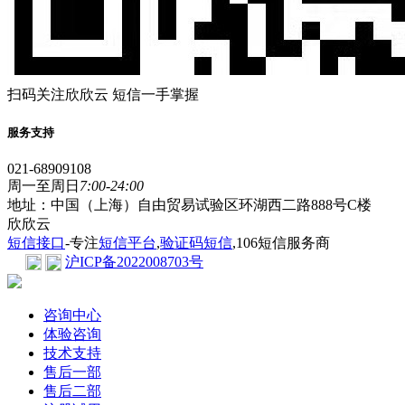
扫码关注欣欣云 短信一手掌握
服务支持
021-68909108
周一至周日
7:00-24:00
地址：中国（上海）自由贸易试验区环湖西二路888号C楼
欣欣云
短信接口
-专注
短信平台
,
验证码短信
,106短信服务商
沪ICP备2022008703号
咨询中心
体验咨询
技术支持
售后一部
售后二部