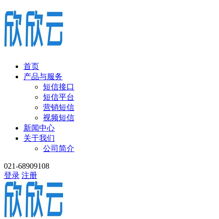
首页
产品与服务
短信接口
短信平台
营销短信
视频短信
新闻中心
关于我们
公司简介
021-68909108
登录
注册