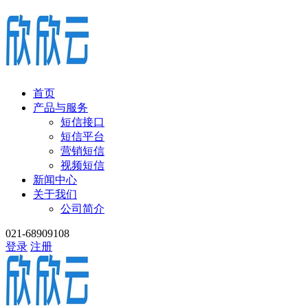
首页
产品与服务
短信接口
短信平台
营销短信
视频短信
新闻中心
关于我们
公司简介
021-68909108
登录
注册