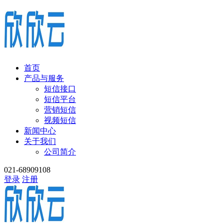
首页
产品与服务
短信接口
短信平台
营销短信
视频短信
新闻中心
关于我们
公司简介
021-68909108
登录
注册