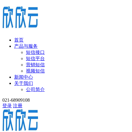
首页
产品与服务
短信接口
短信平台
营销短信
视频短信
新闻中心
关于我们
公司简介
021-68909108
登录
注册