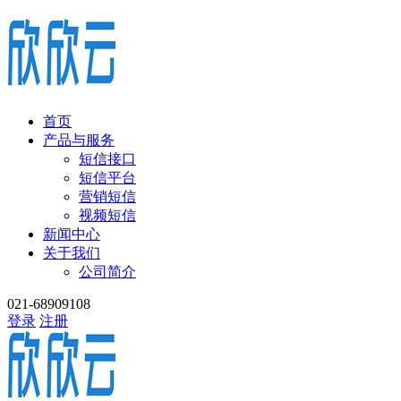
首页
产品与服务
短信接口
短信平台
营销短信
视频短信
新闻中心
关于我们
公司简介
021-68909108
登录
注册