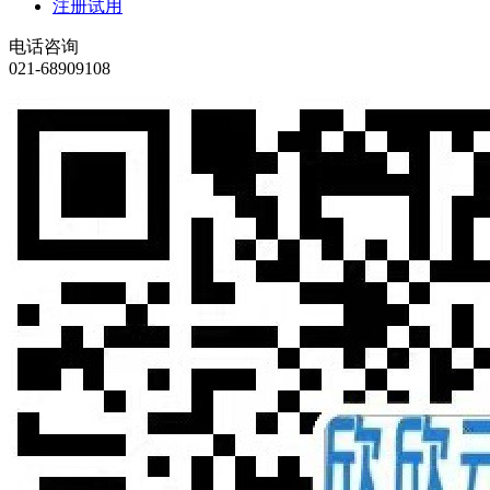
注册试用
电话咨询
021-68909108