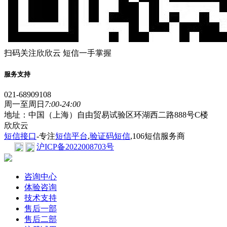
扫码关注欣欣云 短信一手掌握
服务支持
021-68909108
周一至周日
7:00-24:00
地址：中国（上海）自由贸易试验区环湖西二路888号C楼
欣欣云
短信接口
-专注
短信平台
,
验证码短信
,106短信服务商
沪ICP备2022008703号
咨询中心
体验咨询
技术支持
售后一部
售后二部