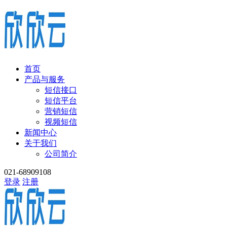
首页
产品与服务
短信接口
短信平台
营销短信
视频短信
新闻中心
关于我们
公司简介
021-68909108
登录
注册