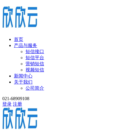
首页
产品与服务
短信接口
短信平台
营销短信
视频短信
新闻中心
关于我们
公司简介
021-68909108
登录
注册