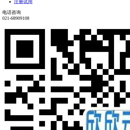
注册试用
电话咨询
021-68909108