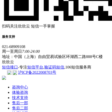
扫码关注欣欣云 短信一手掌握
服务支持
021-68909108
周一至周日
7:00-24:00
地址：中国（上海）自由贸易试验区环湖西二路888号C楼
欣欣云
短信接口
-专注
短信平台
,
验证码短信
,106短信服务商
沪ICP备2022008703号
咨询中心
体验咨询
技术支持
售后一部
售后二部