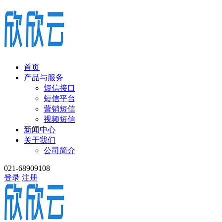
首页
产品与服务
短信接口
短信平台
营销短信
视频短信
新闻中心
关于我们
公司简介
021-68909108
登录
注册