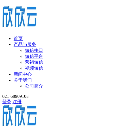
首页
产品与服务
短信接口
短信平台
营销短信
视频短信
新闻中心
关于我们
公司简介
021-68909108
登录
注册