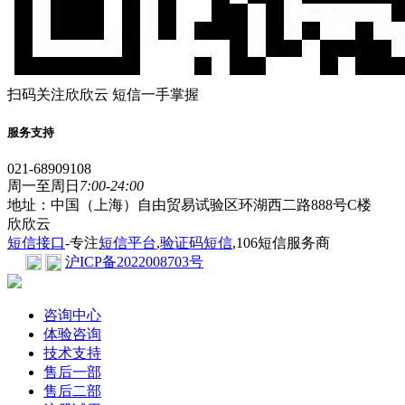
扫码关注欣欣云 短信一手掌握
服务支持
021-68909108
周一至周日
7:00-24:00
地址：中国（上海）自由贸易试验区环湖西二路888号C楼
欣欣云
短信接口
-专注
短信平台
,
验证码短信
,106短信服务商
沪ICP备2022008703号
咨询中心
体验咨询
技术支持
售后一部
售后二部