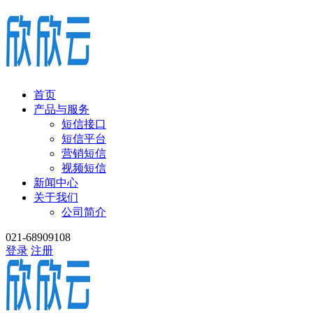
首页
产品与服务
短信接口
短信平台
营销短信
视频短信
新闻中心
关于我们
公司简介
021-68909108
登录
注册