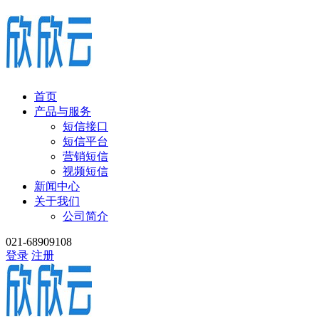
首页
产品与服务
短信接口
短信平台
营销短信
视频短信
新闻中心
关于我们
公司简介
021-68909108
登录
注册