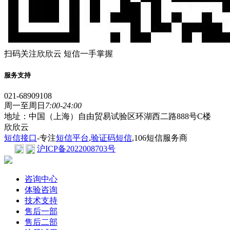
扫码关注欣欣云 短信一手掌握
服务支持
021-68909108
周一至周日
7:00-24:00
地址：中国（上海）自由贸易试验区环湖西二路888号C楼
欣欣云
短信接口
-专注
短信平台
,
验证码短信
,106短信服务商
沪ICP备2022008703号
咨询中心
体验咨询
技术支持
售后一部
售后二部