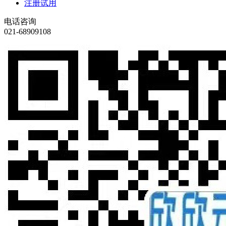
注册试用
电话咨询
021-68909108