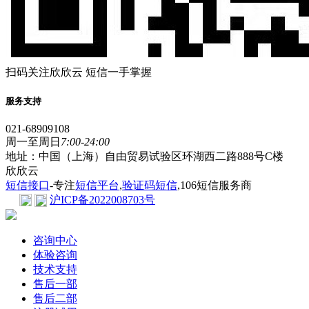
扫码关注欣欣云 短信一手掌握
服务支持
021-68909108
周一至周日
7:00-24:00
地址：中国（上海）自由贸易试验区环湖西二路888号C楼
欣欣云
短信接口
-专注
短信平台
,
验证码短信
,106短信服务商
沪ICP备2022008703号
咨询中心
体验咨询
技术支持
售后一部
售后二部