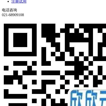
注册试用
电话咨询
021-68909108