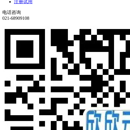
注册试用
电话咨询
021-68909108