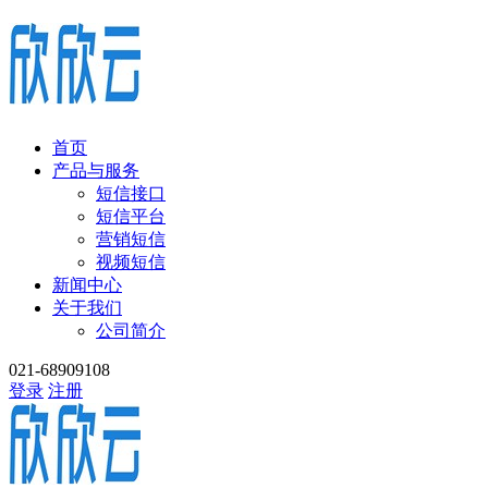
首页
产品与服务
短信接口
短信平台
营销短信
视频短信
新闻中心
关于我们
公司简介
021-68909108
登录
注册