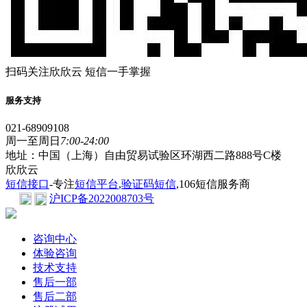
扫码关注欣欣云 短信一手掌握
服务支持
021-68909108
周一至周日
7:00-24:00
地址：中国（上海）自由贸易试验区环湖西二路888号C楼
欣欣云
短信接口
-专注
短信平台
,
验证码短信
,106短信服务商
沪ICP备2022008703号
咨询中心
体验咨询
技术支持
售后一部
售后二部