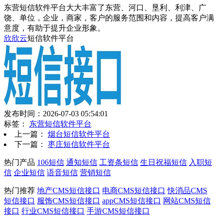
东营短信软件平台大大丰富了东营、河口、垦利、利津、广
饶、单位，企业，商家，客户的服务范围和内容，提高客户满
意度，有助于提升企业形象。
欣欣云
短信软件平台
发布时间：2026-07-03 05:54:01
标签：
东营短信软件平台
上一篇：
烟台短信软件平台
下一篇：
枣庄短信软件平台
热门产品
106短信
通知短信
工资条短信
生日祝福短信
入职短
信
企业短信
语音短信
营销短信
热门推荐
地产CMS短信接口
电商CMS短信接口
快消品CMS
短信接口
服饰CMS短信接口
appCMS短信接口
网站CMS短信
接口
行业CMS短信接口
手游CMS短信接口