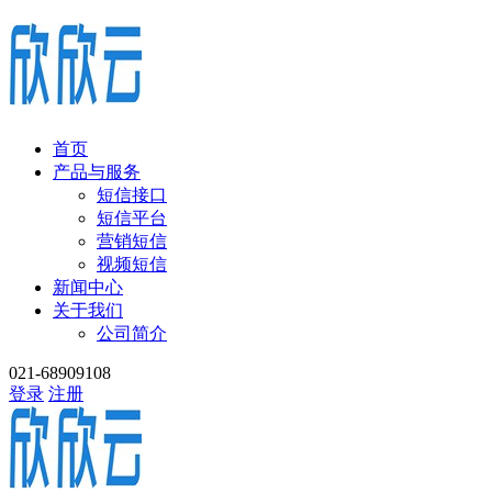
首页
产品与服务
短信接口
短信平台
营销短信
视频短信
新闻中心
关于我们
公司简介
021-68909108
登录
注册