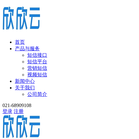
首页
产品与服务
短信接口
短信平台
营销短信
视频短信
新闻中心
关于我们
公司简介
021-68909108
登录
注册