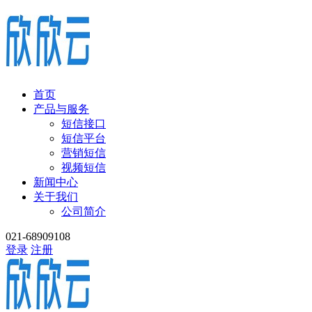
首页
产品与服务
短信接口
短信平台
营销短信
视频短信
新闻中心
关于我们
公司简介
021-68909108
登录
注册