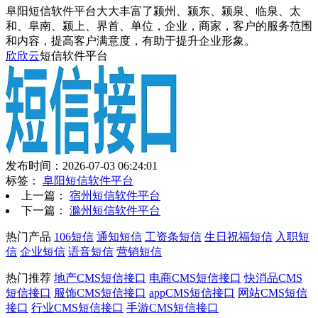
阜阳短信软件平台大大丰富了颍州、颍东、颍泉、临泉、太
和、阜南、颍上、界首、单位，企业，商家，客户的服务范围
和内容，提高客户满意度，有助于提升企业形象。
欣欣云
短信软件平台
发布时间：2026-07-03 06:24:01
标签：
阜阳短信软件平台
上一篇：
宿州短信软件平台
下一篇：
滁州短信软件平台
热门产品
106短信
通知短信
工资条短信
生日祝福短信
入职短
信
企业短信
语音短信
营销短信
热门推荐
地产CMS短信接口
电商CMS短信接口
快消品CMS
短信接口
服饰CMS短信接口
appCMS短信接口
网站CMS短信
接口
行业CMS短信接口
手游CMS短信接口