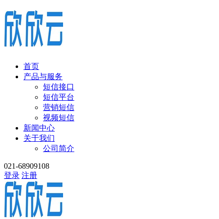
首页
产品与服务
短信接口
短信平台
营销短信
视频短信
新闻中心
关于我们
公司简介
021-68909108
登录
注册