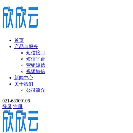
首页
产品与服务
短信接口
短信平台
营销短信
视频短信
新闻中心
关于我们
公司简介
021-68909108
登录
注册