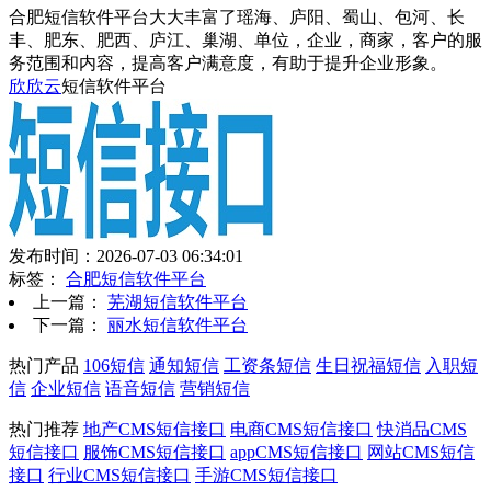
合肥短信软件平台大大丰富了瑶海、庐阳、蜀山、包河、长
丰、肥东、肥西、庐江、巢湖、单位，企业，商家，客户的服
务范围和内容，提高客户满意度，有助于提升企业形象。
欣欣云
短信软件平台
发布时间：2026-07-03 06:34:01
标签：
合肥短信软件平台
上一篇：
芜湖短信软件平台
下一篇：
丽水短信软件平台
热门产品
106短信
通知短信
工资条短信
生日祝福短信
入职短
信
企业短信
语音短信
营销短信
热门推荐
地产CMS短信接口
电商CMS短信接口
快消品CMS
短信接口
服饰CMS短信接口
appCMS短信接口
网站CMS短信
接口
行业CMS短信接口
手游CMS短信接口