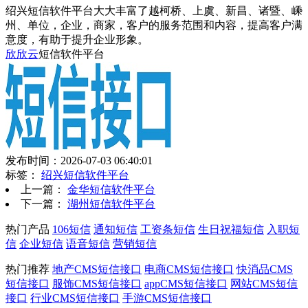
绍兴短信软件平台大大丰富了越柯桥、上虞、新昌、诸暨、嵊
州、单位，企业，商家，客户的服务范围和内容，提高客户满
意度，有助于提升企业形象。
欣欣云
短信软件平台
发布时间：2026-07-03 06:40:01
标签：
绍兴短信软件平台
上一篇：
金华短信软件平台
下一篇：
湖州短信软件平台
热门产品
106短信
通知短信
工资条短信
生日祝福短信
入职短
信
企业短信
语音短信
营销短信
热门推荐
地产CMS短信接口
电商CMS短信接口
快消品CMS
短信接口
服饰CMS短信接口
appCMS短信接口
网站CMS短信
接口
行业CMS短信接口
手游CMS短信接口