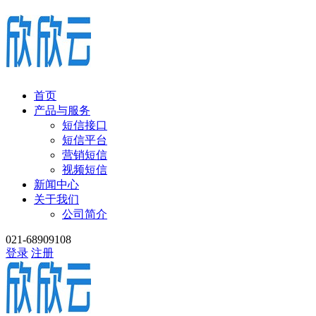
首页
产品与服务
短信接口
短信平台
营销短信
视频短信
新闻中心
关于我们
公司简介
021-68909108
登录
注册