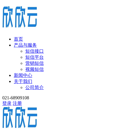
首页
产品与服务
短信接口
短信平台
营销短信
视频短信
新闻中心
关于我们
公司简介
021-68909108
登录
注册