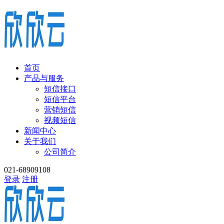
首页
产品与服务
短信接口
短信平台
营销短信
视频短信
新闻中心
关于我们
公司简介
021-68909108
登录
注册