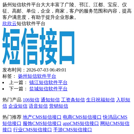
扬州短信软件平台大大丰富了广陵、邗江、江都、宝应、仪
征、高邮、单位，企业，商家，客户的服务范围和内容，提高
客户满意度，有助于提升企业形象。
欣欣云
短信软件平台
发布时间：2026-07-03 06:49:01
标签：
扬州短信软件平台
上一篇：
镇江短信软件平台
下一篇：
盐城短信软件平台
热门产品
106短信
通知短信
工资条短信
生日祝福短信
入职短
信
企业短信
语音短信
营销短信
热门推荐
地产CMS短信接口
电商CMS短信接口
快消品CMS
短信接口
服饰CMS短信接口
appCMS短信接口
网站CMS短信
接口
行业CMS短信接口
手游CMS短信接口