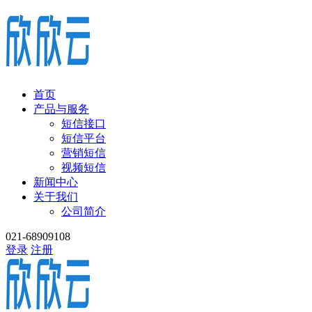
首页
产品与服务
短信接口
短信平台
营销短信
视频短信
新闻中心
关于我们
公司简介
021-68909108
登录
注册