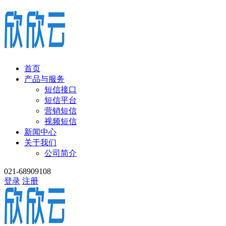
首页
产品与服务
短信接口
短信平台
营销短信
视频短信
新闻中心
关于我们
公司简介
021-68909108
登录
注册